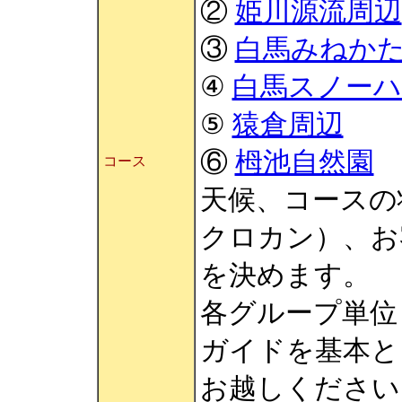
②
姫川源流周辺
③
白馬みねか
④
白馬スノーハ
⑤
猿倉周辺
⑥
栂池自然園
コース
天候、コースの
クロカン）、お
を決めます。
各グループ単位
ガイドを基本と
お越しください