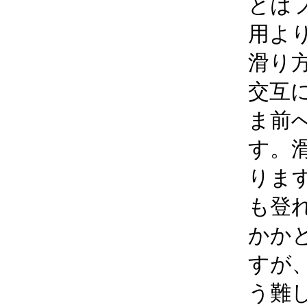
とは
用よ
滑り
交互
ま前
す。
りま
も登
かか
すが
う難