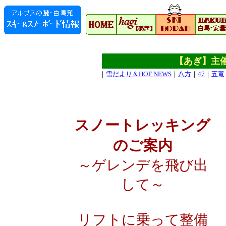
【あぎ】主
｜
雪だより＆HOT NEWS
｜
八方
｜
47
｜
五竜
スノートレッキング
のご案内
～ゲレンデを飛び出
して～
リフトに乗って整備