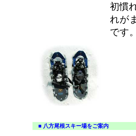
初慣
れが
です
■ 八方尾根スキー場をご案内