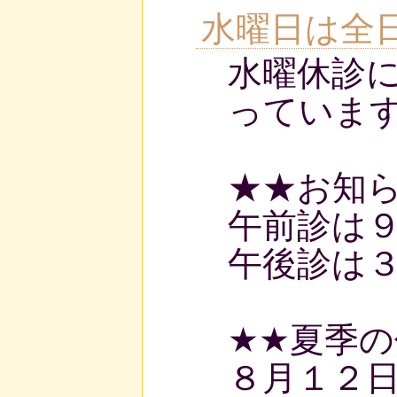
水曜日は全
水曜休診
っていま
★★お知
午前診は
午後診は
★★夏季
８月１２