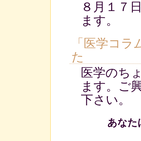
８月１７
ます。
「医学コラ
た
医学のち
ます。ご
下さい。
あなた