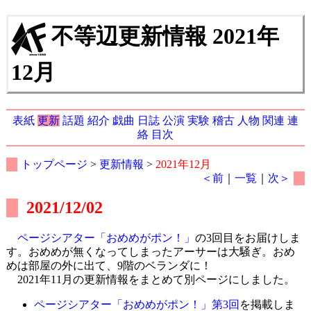
不等辺更新情報 2021年
12月
表紙
更新
話題
紹介
戯曲
日誌
公演
実験
稽古
人物
関連
連
絡
目次
トップページ
>
更新情報
>
2021年12月
＜前
｜
一覧
｜
次＞
2021/12/02
ページシアター「おめめがポン！」
の3回目をお届けしま
す。おめめが無くなってしまったアーサーは大騒ぎ。おめ
めは部屋の外に出て、9階のベランダに！
2021年11月の更新情報をまとめて別ページにしました。
ページシアター「おめめがポン！」第3回
を掲載しま