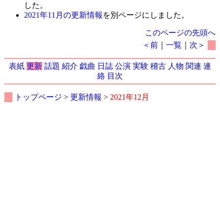
した。
2021年11月の更新情報
を別ページにしました。
このページの先頭へ
＜前
｜
一覧
｜
次＞
表紙
更新
話題
紹介
戯曲
日誌
公演
実験
稽古
人物
関連
連
絡
目次
トップページ
>
更新情報
>
2021年12月