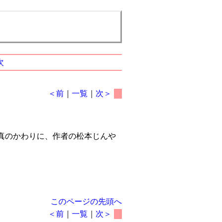
次
＜前
｜
一覧
｜
次＞
真のかわりに、作者の松本じんや
このページの先頭へ
＜前
｜
一覧
｜
次＞