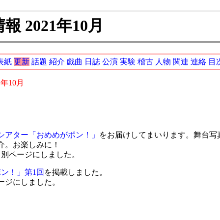
 2021年10月
表紙
更新
話題
紹介
戯曲
日誌
公演
実験
稽古
人物
関連
連絡
目
1年10月
シアター「おめめがポン！」
をお届けしてまいります。舞台写
介。お楽しみに！
て別ページにしました。
ン！」第1回
を掲載しました。
ージにしました。