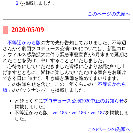
２
を掲載しました。
このページの先頭へ
2020/05/09
不等辺かわら版
の方で先行告知しておりました、不等辺
さんかく劇団プロデュース公演2020については、新型コロ
ナウィルス感染拡大に伴う緊急事態宣言が5月末まで延期さ
れたことを受け、中止することといたしました。
心待ちにしていただきました皆様に心よりお詫び申し上
げますとともに、皆様に楽しんでいただける舞台をお届け
できる日に向けて、引き続き準備を進めてまいります。
このお知らせを含む、この一年くらいの「
不等辺かわら
版
」のバックナンバーを掲載しました。
とぴっくすに
プロデュース公演2020中止のお知らせ
を
掲載しました。
不等辺かわら版、
vol.185
・
vol.186
・
vol.187
を掲載しま
した。
このページの先頭へ