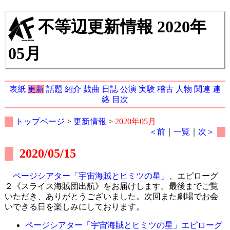
不等辺更新情報 2020年
05月
表紙
更新
話題
紹介
戯曲
日誌
公演
実験
稽古
人物
関連
連
絡
目次
トップページ
>
更新情報
>
2020年05月
＜前
｜
一覧
｜
次＞
2020/05/15
ページシアター「宇宙海賊とヒミツの星」
、エピローグ
２《スライス海賊団出航》をお届けします。最後までご覧
いただき、ありがとうございました。次回また劇場でお会
いできる日を楽しみにしております。
ページシアター「宇宙海賊とヒミツの星」エピローグ