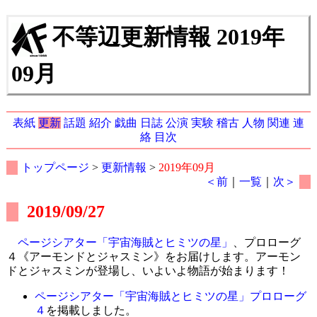
不等辺更新情報 2019年
09月
表紙
更新
話題
紹介
戯曲
日誌
公演
実験
稽古
人物
関連
連
絡
目次
トップページ
>
更新情報
>
2019年09月
＜前
｜
一覧
｜
次＞
2019/09/27
ページシアター「宇宙海賊とヒミツの星」
、プロローグ
４《アーモンドとジャスミン》をお届けします。アーモン
ドとジャスミンが登場し、いよいよ物語が始まります！
ページシアター「宇宙海賊とヒミツの星」プロローグ
４
を掲載しました。