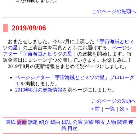
２
を掲載しました。
このページの先頭へ
2019/09/06
おまたせしました。今年7月に上演した「
宇宙海賊とヒミ
ツの星
」の上演台本を写真とともにお届けする、
ページシ
アター「宇宙海賊とヒミツの星」
の連載を開始します。毎
週金曜日に１シーンずつ公開していきます。お楽しみに！
2019年8月の更新情報をまとめて別ページにしました。
ページシアター「宇宙海賊とヒミツの星」プロローグ
１
を掲載しました。
2019年8月の更新情報
を別ページにしました。
このページの先頭へ
＜前
｜
一覧
｜
次＞
表紙
更新
話題
紹介
戯曲
日誌
公演
実験
稽古
人物
関連
連
絡
目次