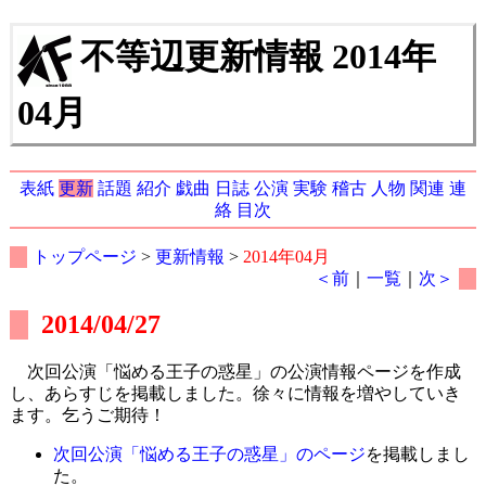
不等辺更新情報 2014年
04月
表紙
更新
話題
紹介
戯曲
日誌
公演
実験
稽古
人物
関連
連
絡
目次
トップページ
>
更新情報
>
2014年04月
＜前
｜
一覧
｜
次＞
2014/04/27
次回公演「悩める王子の惑星」の公演情報ページを作成
し、あらすじを掲載しました。徐々に情報を増やしていき
ます。乞うご期待！
次回公演「悩める王子の惑星」のページ
を掲載しまし
た。