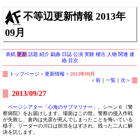
不等辺更新情報 2013年
09月
表紙
更新
話題
紹介
戯曲
日誌
公演
実験
稽古
人物
関連
連
絡
目次
トップページ
>
更新情報
>
2013年09月
＜前
｜
一覧
｜
次＞
2013/09/27
ページシアター「心海のサブマリナー」
。シーン６《警
察病院》をお届けします。場面はこの世。警察の侵入作戦
が失敗し、倉内は光彦が死んでしまったことを悔いている
様子。リーダーの川口は担当をはずされ、残った二人に解
決を託します。