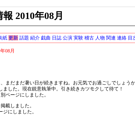
 2010年08月
表紙
更新
話題
紹介
戯曲
日誌
公演
実験
稽古
人物
関連
連絡
目
0年08月
、まだまだ暑い日が続きますね。お元気でお過ごしでしょう
しました。現在鋭意執筆中。引き続きカツモクして待て！
て別ページにしました。
を掲載しました。
ージにしました。