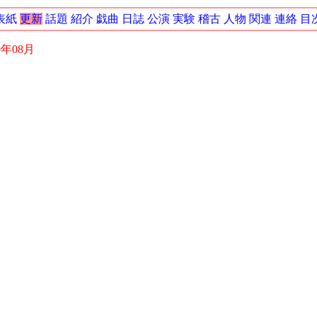
表紙
更新
話題
紹介
戯曲
日誌
公演
実験
稽古
人物
関連
連絡
目
0年08月