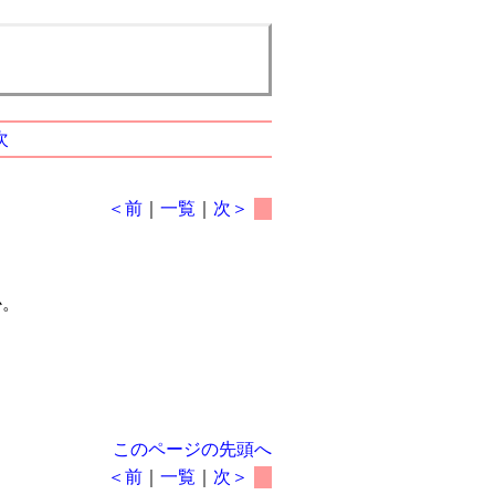
次
＜前
｜
一覧
｜
次＞
か。
このページの先頭へ
＜前
｜
一覧
｜
次＞