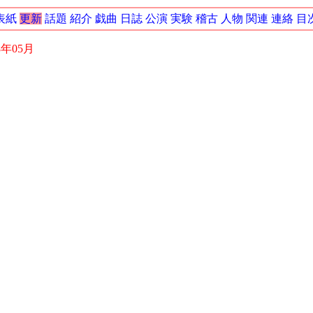
表紙
更新
話題
紹介
戯曲
日誌
公演
実験
稽古
人物
関連
連絡
目
8年05月