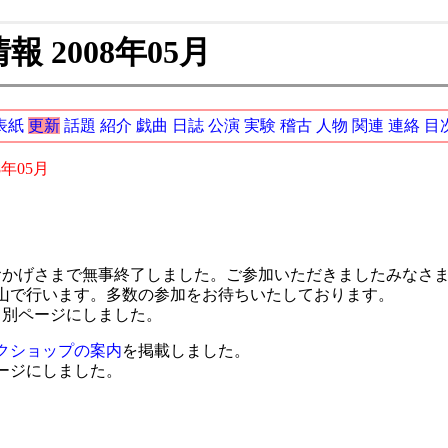
 2008年05月
表紙
更新
話題
紹介
戯曲
日誌
公演
実験
稽古
人物
関連
連絡
目
8年05月
かげさまで無事終了しました。ご参加いただきましたみなさま
山で行います。多数の参加をお待ちいたしております。
て別ページにしました。
ークショップの案内
を掲載しました。
ージにしました。