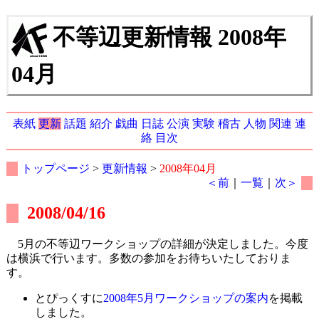
不等辺更新情報 2008年
04月
表紙
更新
話題
紹介
戯曲
日誌
公演
実験
稽古
人物
関連
連
絡
目次
トップページ
>
更新情報
>
2008年04月
＜前
｜
一覧
｜
次＞
2008/04/16
5月の不等辺ワークショップの詳細が決定しました。今度
は横浜で行います。多数の参加をお待ちいたしておりま
す。
とぴっくすに
2008年5月ワークショップの案内
を掲載
しました。