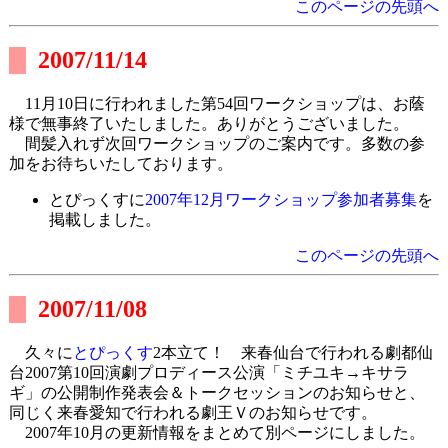
このページの先頭へ
2007/11/14
11月10日に行われました第54回ワークショップは、お蔭
様で無事終了いたしました。ありがとうございました。
間髪入れず次回ワークショップのご案内です。多数の参
加をお待ちいたしております。
とぴっくすに
2007年12月ワークショップ参加者募集
を
掲載しました。
このページの先頭へ
2007/11/08
久々に
とぴっくす
2本立て！ 来春仙台で行われる劇都仙
台2007第10回演劇プロディース公演「ミチユキ→キサラ
ギ」の公開制作発表会＆トークセッションのお知らせと、
同じく来春愛知で行われる劇王Ｖのお知らせです。
2007年10月の更新情報をまとめて別ページにしました。