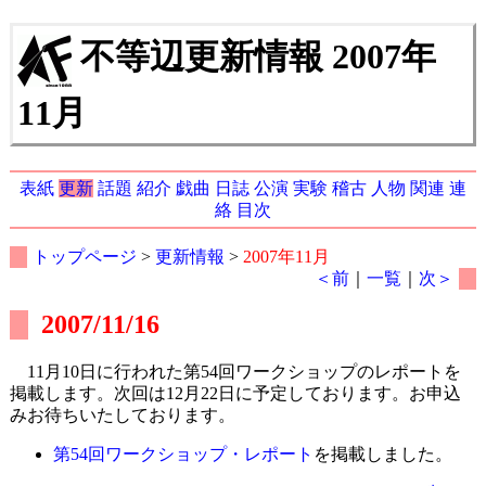
不等辺更新情報 2007年
11月
表紙
更新
話題
紹介
戯曲
日誌
公演
実験
稽古
人物
関連
連
絡
目次
トップページ
>
更新情報
>
2007年11月
＜前
｜
一覧
｜
次＞
2007/11/16
11月10日に行われた第54回ワークショップのレポートを
掲載します。次回は12月22日に予定しております。お申込
みお待ちいたしております。
第54回ワークショップ・レポート
を掲載しました。