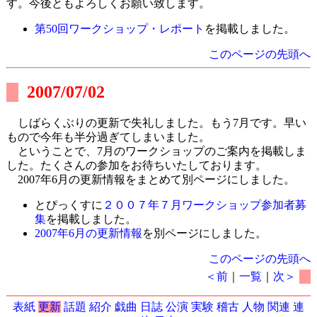
す。今後ともよろしくお願い致します。
第50回ワークショップ・レポート
を掲載しました。
このページの先頭へ
2007/07/02
しばらくぶりの更新で失礼しました。もう7月です。早い
もので今年も半分過ぎてしまいました。
ということで、7月のワークショップのご案内を掲載しま
した。たくさんの参加をお待ちいたしております。
2007年6月の更新情報をまとめて別ページにしました。
とぴっくすに
２００７年７月ワークショップ参加者募
集
を掲載しました。
2007年6月の更新情報
を別ページにしました。
このページの先頭へ
＜前
｜
一覧
｜
次＞
表紙
更新
話題
紹介
戯曲
日誌
公演
実験
稽古
人物
関連
連