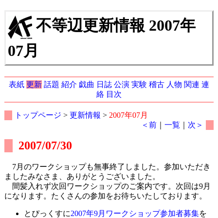
不等辺更新情報 2007年
07月
表紙
更新
話題
紹介
戯曲
日誌
公演
実験
稽古
人物
関連
連
絡
目次
トップページ
>
更新情報
>
2007年07月
＜前
｜
一覧
｜
次＞
2007/07/30
7月のワークショップも無事終了しました。参加いただき
ましたみなさま、ありがとうございました。
間髪入れず次回ワークショップのご案内です。次回は9月
になります。たくさんの参加をお待ちいたしております。
とぴっくすに
2007年9月ワークショップ参加者募集
を