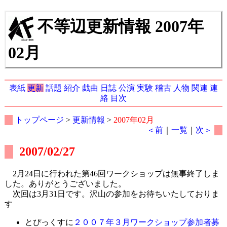
不等辺更新情報 2007年
02月
表紙
更新
話題
紹介
戯曲
日誌
公演
実験
稽古
人物
関連
連
絡
目次
トップページ
>
更新情報
>
2007年02月
＜前
｜
一覧
｜
次＞
2007/02/27
2月24日に行われた第46回ワークショップは無事終了しま
した。ありがとうございました。
次回は3月31日です。沢山の参加をお待ちいたしておりま
す
とぴっくすに
２００７年３月ワークショップ参加者募