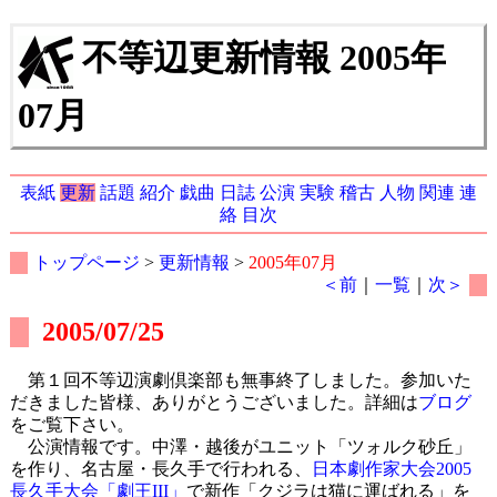
不等辺更新情報 2005年
07月
表紙
更新
話題
紹介
戯曲
日誌
公演
実験
稽古
人物
関連
連
絡
目次
トップページ
>
更新情報
>
2005年07月
＜前
｜
一覧
｜
次＞
2005/07/25
第１回不等辺演劇倶楽部も無事終了しました。参加いた
だきました皆様、ありがとうございました。詳細は
ブログ
をご覧下さい。
公演情報です。中澤・越後がユニット「ツォルク砂丘」
を作り、名古屋・長久手で行われる、
日本劇作家大会2005
長久手大会「劇王III」
で新作「クジラは猫に運ばれる」を