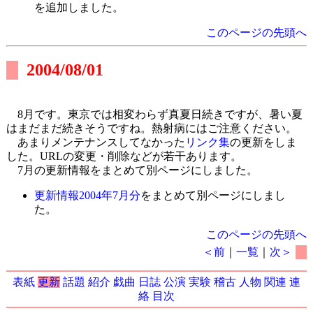
を追加しました。
このページの先頭へ
2004/08/01
8月です。東京では相変わらず真夏日続きですが、暑い夏
はまだまだ続きそうですね。熱射病にはご注意ください。
あまりメンテナンスしてなかった
リンク集
の更新をしま
した。URLの変更・削除などが若干あります。
7月の更新情報をまとめて別ページにしました。
更新情報2004年7月分
をまとめて別ページにしまし
た。
このページの先頭へ
＜前
｜
一覧
｜
次＞
表紙
更新
話題
紹介
戯曲
日誌
公演
実験
稽古
人物
関連
連
絡
目次