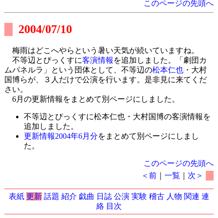
このページの先頭へ
2004/07/10
梅雨はどこへやらという暑い天気が続いていますね。
不等辺とぴっくすに
客演情報
を追加しました。「劇団カ
ムパネルラ」という団体として、不等辺の
松本仁也
・大村
国博らが、３人だけで公演を行います。是非見に来てくだ
さい。
6月の更新情報をまとめて別ページにしました。
不等辺とぴっくすに松本仁也・大村国博の客演情報を
追加しました。
更新情報2004年6月分
をまとめて別ページにしまし
た。
このページの先頭へ
＜前
｜
一覧
｜
次＞
表紙
更新
話題
紹介
戯曲
日誌
公演
実験
稽古
人物
関連
連
絡
目次