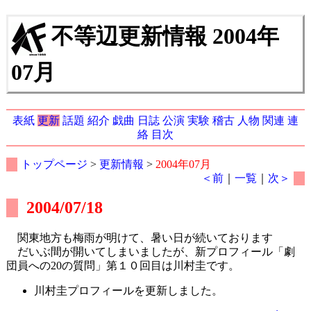
不等辺更新情報 2004年
07月
表紙
更新
話題
紹介
戯曲
日誌
公演
実験
稽古
人物
関連
連
絡
目次
トップページ
>
更新情報
>
2004年07月
＜前
｜
一覧
｜
次＞
2004/07/18
関東地方も梅雨が明けて、暑い日が続いております
だいぶ間が開いてしまいましたが、新プロフィール「劇
団員への20の質問」第１０回目は川村圭です。
川村圭プロフィールを更新しました。