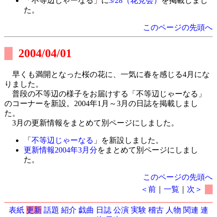
「不等辺じゃーなる」に
3/28（花見会）
を掲載しまし
た。
このページの先頭へ
2004/04/01
早くも満開となった桜の花に、一気に春を感じる4月にな
りました。
普段の不等辺の様子をお届けする「不等辺じゃーなる」
のコーナーを新設。2004年1月～3月の日誌を掲載しまし
た。
3月の更新情報をまとめて別ページにしました。
「
不等辺じゃーなる
」を新設しました。
更新情報2004年3月分
をまとめて別ページにしまし
た。
このページの先頭へ
＜前
｜
一覧
｜
次＞
表紙
更新
話題
紹介
戯曲
日誌
公演
実験
稽古
人物
関連
連