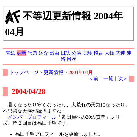
不等辺更新情報 2004年
04月
表紙
更新
話題
紹介
戯曲
日誌
公演
実験
稽古
人物
関連
連
絡
目次
トップページ
>
更新情報
>
2004年04月
＜前
｜
一覧
｜
次＞
2004/04/28
暑くなったり寒くなったり、大荒れの天気になったり、
不思議な天候が続きますね。
メンバープロフィール
「劇団員への20の質問」シリー
ズ。第２回目は福田千聖です。
福田千聖プロフィールを更新しました。