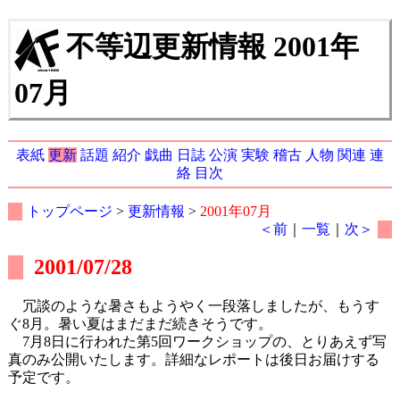
不等辺更新情報 2001年
07月
表紙
更新
話題
紹介
戯曲
日誌
公演
実験
稽古
人物
関連
連
絡
目次
トップページ
>
更新情報
>
2001年07月
＜前
｜
一覧
｜
次＞
2001/07/28
冗談のような暑さもようやく一段落しましたが、もうす
ぐ8月。暑い夏はまだまだ続きそうです。
7月8日に行われた第5回ワークショップの、とりあえず写
真のみ公開いたします。詳細なレポートは後日お届けする
予定です。