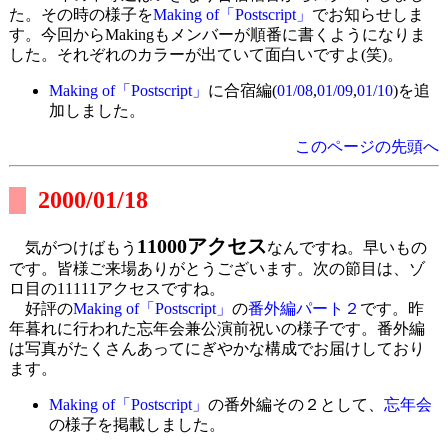
た。その時の様子を
Making of「Postscript」
でお知らせしま
す。今回からMakingもメンバーが順番に書くようになりま
した。それぞれのカラーが出ていて面白いですよ(笑)。
Making of「Postscript」
に合宿編(
01/08
,
01/09
,
01/10
)を追
加しました。
このページの先頭へ
2000/01/18
11000アクセス
気がつけばもう
なんですね。早いもの
です。皆様ご来場ありがとうございます。次の節目は、ゾ
ロ目の11111アクセスですね。
好評の
Making of「Postscript」
の
番外編パート２
です。昨
年暮れに行われた忘年会兼公演前祝いの様子です。番外編
は写真がたくさんあってにぎやかな構成でお届けしており
ます。
Making of「Postscript」
の番外編その２として、
忘年会
の様子を掲載しました。