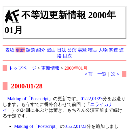
不等辺更新情報 2000年
01月
表紙
更新
話題
紹介
戯曲
日誌
公演
実験
稽古
人物
関連
連
絡
目次
トップページ
>
更新情報
>
2000年01月
＜前
｜
一覧
｜
次＞
2000/01/28
Making of「Postscript」
の更新です。
01/22
,
01/23
分をお送り
します。もうすでに番外合わせて前回（「
ニライカナ
イ
」）の24回に並ぶとは驚き。もちろん公演直前まで続け
る予定です。
Making of「Postscript」
の
01/22
,
01/23
分を追加しまし