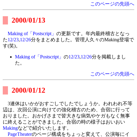
このページの先頭へ
2000/01/13
Making of「Postscript」
の更新です。年内最終稽古となっ
た
12/23
,
12/26
分をまとめました。管理人久々のMaking登場で
す(笑)。
Making of「Postscript」
の
12/23
,
12/26
分を掲載しまし
た。
このページの先頭へ
2000/01/12
3連休はいかがおすごしでしたでしょうか。われわれ不等
辺は、次回公演に向けての強化稽古のため、合宿に行って
おりました。おかげさまで皆大きな病気やケガもなく無事
に終えることができました。合宿の時の様子はおいおい
Making
などで紹介いたします。
PageTheater
のページ構成をちょっと変えて、公演毎にイ