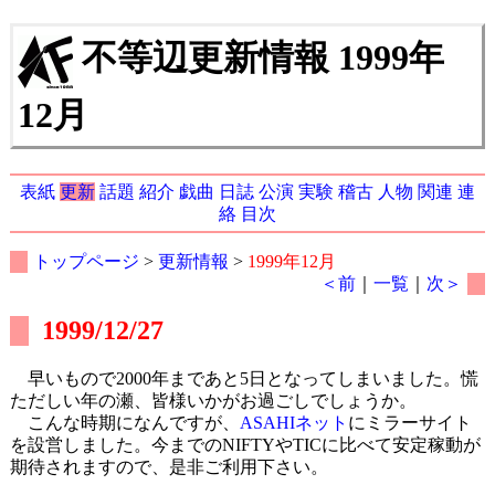
不等辺更新情報 1999年
12月
表紙
更新
話題
紹介
戯曲
日誌
公演
実験
稽古
人物
関連
連
絡
目次
トップページ
>
更新情報
>
1999年12月
＜前
｜
一覧
｜
次＞
1999/12/27
早いもので2000年まであと5日となってしまいました。慌
ただしい年の瀬、皆様いかがお過ごしでしょうか。
こんな時期になんですが、
ASAHIネット
にミラーサイト
を設営しました。今までのNIFTYやTICに比べて安定稼動が
期待されますので、是非ご利用下さい。