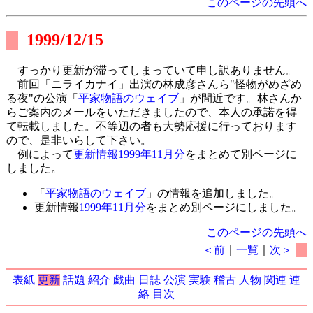
このページの先頭へ
1999/12/15
すっかり更新が滞ってしまっていて申し訳ありません。
前回「ニライカナイ」出演の林成彦さんら"怪物がめざめ
る夜"の公演「
平家物語のウェイブ
」が間近です。林さんか
らご案内のメールをいただきましたので、本人の承諾を得
て転載しました。不等辺の者も大勢応援に行っております
ので、是非いらして下さい。
例によって
更新情報1999年11月分
をまとめて別ページに
しました。
「
平家物語のウェイブ
」の情報を追加しました。
更新情報
1999年11月分
をまとめ別ページにしました。
このページの先頭へ
＜前
｜
一覧
｜
次＞
表紙
更新
話題
紹介
戯曲
日誌
公演
実験
稽古
人物
関連
連
絡
目次