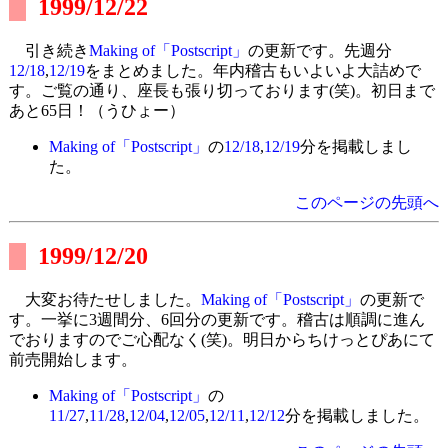
1999/12/22
引き続き
Making of「Postscript」
の更新です。先週分
12/18
,
12/19
をまとめました。年内稽古もいよいよ大詰めで
す。ご覧の通り、座長も張り切っております(笑)。初日まで
あと65日！（うひょー）
Making of「Postscript」
の
12/18
,
12/19
分を掲載しまし
た。
このページの先頭へ
1999/12/20
大変お待たせしました。
Making of「Postscript」
の更新で
す。一挙に3週間分、6回分の更新です。稽古は順調に進ん
でおりますのでご心配なく(笑)。明日からちけっとぴあにて
前売開始します。
Making of「Postscript」
の
11/27
,
11/28
,
12/04
,
12/05
,
12/11
,
12/12
分を掲載しました。