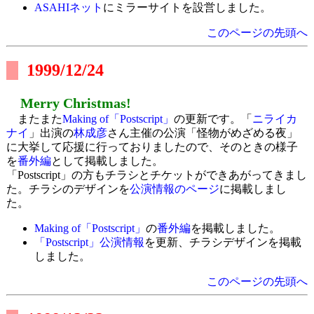
ASAHIネット
にミラーサイトを設営しました。
このページの先頭へ
1999/12/24
Merry Christmas!
またまた
Making of「Postscript」
の更新です。「
ニライカ
ナイ
」出演の
林成彦
さん主催の公演「怪物がめざめる夜」
に大挙して応援に行っておりましたので、そのときの様子
を
番外編
として掲載しました。
「Postscript」の方もチラシとチケットができあがってきまし
た。チラシのデザインを
公演情報のページ
に掲載しまし
た。
Making of「Postscript」
の
番外編
を掲載しました。
「Postscript」公演情報
を更新、チラシデザインを掲載
しました。
このページの先頭へ