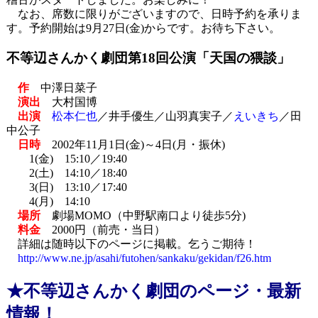
なお、席数に限りがございますので、日時予約を承りま
す。予約開始は9月27日(金)からです。お待ち下さい。
不等辺さんかく劇団第18回公演「天国の猥談」
作
中澤日菜子
演出
大村国博
出演
松本仁也
／井手優生／山羽真実子／
えいきち
／田
中公子
日時
2002年11月1日(金)～4日(月・振休)
1(金) 15:10／19:40
2(土) 14:10／18:40
3(日) 13:10／17:40
4(月) 14:10
場所
劇場MOMO（中野駅南口より徒歩5分)
料金
2000円（前売・当日）
詳細は随時以下のページに掲載。乞うご期待！
http://www.ne.jp/asahi/futohen/sankaku/gekidan/f26.htm
★不等辺さんかく劇団のページ・最新
情報！