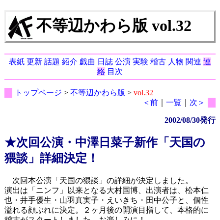
不等辺かわら版 vol.32
表紙
更新
話題
紹介
戯曲
日誌
公演
実験
稽古
人物
関連
連
絡
目次
トップページ
>
不等辺かわら版
>
vol.32
＜前
｜
一覧
｜
次＞
2002/08/30発行
★次回公演・中澤日菜子新作「天国の
猥談」詳細決定！
次回本公演「天国の猥談」の詳細が決定しました。
演出は「ニンフ」以来となる大村国博、出演者は、松本仁
也・井手優生・山羽真実子・えいきち・田中公子と、個性
溢れる顔ぶれに決定。２ヶ月後の開演目指して、本格的に
稽古がスタートしました。お楽しみに！