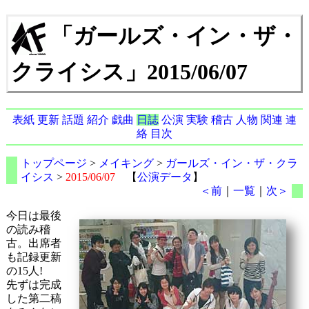
「ガールズ・イン・ザ・
クライシス」2015/06/07
表紙
更新
話題
紹介
戯曲
日誌
公演
実験
稽古
人物
関連
連
絡
目次
トップページ
>
メイキング
>
ガールズ・イン・ザ・クラ
イシス
>
2015/06/07
【
公演データ
】
＜前
｜
一覧
｜
次＞
今日は最後
の読み稽
古。出席者
も記録更新
の15人!
先ずは完成
した第二稿