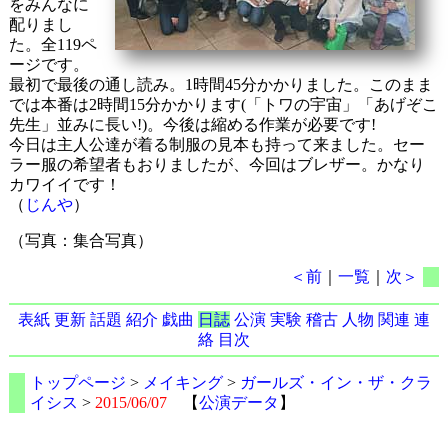
をみんなに
配りまし
た。全119ペ
ージです。
最初で最後の通し読み。1時間45分かかりました。このまま
では本番は2時間15分かかります(「トワの宇宙」「あげぞこ
先生」並みに長い!)。今後は縮める作業が必要です!
今日は主人公達が着る制服の見本も持って来ました。セー
ラー服の希望者もおりましたが、今回はブレザー。かなり
カワイイです！
（
じんや
）
（写真：集合写真）
＜前
｜
一覧
｜
次＞
表紙
更新
話題
紹介
戯曲
日誌
公演
実験
稽古
人物
関連
連
絡
目次
トップページ
>
メイキング
>
ガールズ・イン・ザ・クラ
イシス
>
2015/06/07
【
公演データ
】