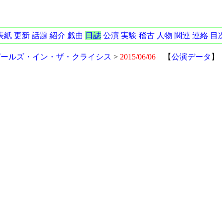
表紙
更新
話題
紹介
戯曲
日誌
公演
実験
稽古
人物
関連
連絡
目
ガールズ・イン・ザ・クライシス
>
2015/06/06
【
公演データ
】