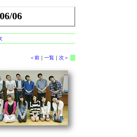
/06
次
＜前
｜
一覧
｜
次＞