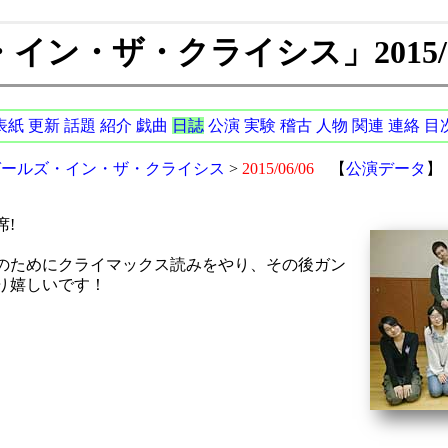
ン・ザ・クライシス」2015/06
表紙
更新
話題
紹介
戯曲
日誌
公演
実験
稽古
人物
関連
連絡
目
ガールズ・イン・ザ・クライシス
>
2015/06/06
【
公演データ
】
席!
のためにクライマックス読みをやり、その後ガン
り嬉しいです！