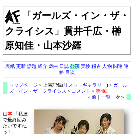
「ガールズ・イン・ザ・
クライシス」貫井千広・榊
原知佳・山本沙羅
表紙
更新
話題
紹介
戯曲
日誌
公演
実験
稽古
人物
関連
連
絡
目次
トップページ
> 上演記録(
リスト
・
ギャラリー
) >
ガール
ズ・イン・ザ・クライシス
>
コメント
>
第4回
＜前
｜
一覧
｜次＞
山本
「私達
で最終回み
たいですね
っ！」