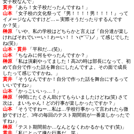
女子校なんで」
貫井
「あら！女子校だったんですね！」
山本
「女子校の文化祭って『男！！！！男！！！！』って
イメージなんですけど…←実際そうだったりするんです
か？笑」
榊原
「いや、私の学校はどちらかと言えば「自分達が楽し
ければそれでいーい！わーい！！ヽ(*´▽)ノ」て感じでした
ね(笑)」
山本・貫井
「平和だ…(笑)」
山本
「ちなみに何をやったんですか？」
榊原
「私は演劇やってました！高2の時は部長になって、初
めて自分で作った話を舞台にしたんですよ。その面で成長
したって感じですかね。」
貫井
「そうなんですか！自分で作った話を舞台にするって
いいですね♪」
山本
「かっこいいっ…！」
榊原
「仲間にたくさん助けてもらいましたけどね(笑) さて
次は、まいちゃん！どの行事が楽しかったですか？」
山本
「そうですねー…私は…学校行事かって言われたら微
妙ですけど、3年の毎回のテスト期間前が一番楽しかったで
すね♪」
榊原
「テスト期間前か…なんとなくわかるかもです(笑)」
貫井
「私にとって嫌な行事だ…笑」