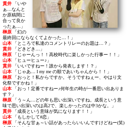
貫井
「いや
ぁ…なんと
か原稿間に
合って良か
ったぁ…」
榊原
「幻の
最終回にならなくてよかった…！」
山本
「ところで私達のコメントリレーのお題は…？」
貫井
「どきどき…」
榊原
「じゃーんっ！！高校時代に楽しかった行事ー！！」
山本
「ヒューヒュー♪」
貫井
「いいですねー！誰から発表します！？」
山本
「じゃあ… I my me の順であいちゃんから！！」
榊原
「おっと！私からですか。そうですねぇー、やはり文
化祭ですかね！」
山本
「おっ！定番ですねー♪何年生の時が一番思い出ありま
す？」
榊原
「う～ん…どの年も思い出深いですね。成長という意
味で思い出深いのは高2で、楽しかったのは中3かな。」
貫井
「成長という意味が気になります！！」
山本
「もしかして#恋」
榊原
「そんな甘ぁ～い話があったらいいんですけどねー(笑)