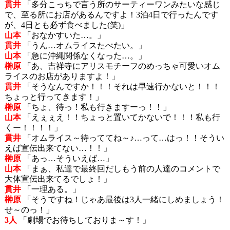
貫井
「多分こっちで言う所のサーティーワンみたいな感じ
で、至る所にお店があるんですよ！3泊4日で行ったんです
が、4日とも必ず食べました(笑)」
山本
「おなかすいた…。」
貫井
「うん…オムライスたべたい。」
山本
「急に沖縄関係なくなった…。」
榊原
「あ、吉祥寺にアリスモチーフのめっちゃ可愛いオム
ライスのお店がありますよ！」
貫井
「そうなんですか！！！それは早速行かないと！！！
ちょっと行ってきます！」
榊原
「ちょ、待っ！私も行きますーっ！！」
山本
「えぇぇえ！！ちょっと置いてかないで！！！私も行
くー！！！！」
貫井
「オムライス～待っててね～♪…って…はっ！！そうい
えば宣伝出来てない…！！」
榊原
「あっ…そういえば…」
山本
「まぁ、私達で最終回だしもう前の人達のコメントで
大体宣伝出来てるでしょ！」
貫井
「一理ある。」
榊原
「そうですね！じゃあ最後は3人一緒にしめましょう！
せ～のっ！」
3人
「劇場でお待ちしておりま～す！」