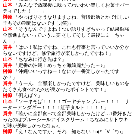
山本
「みんなで放課後に残ってわいわい楽しくお菓子パー
ティでした！！←」
榊原
「やっぱりそうなりますよね、普段部活とかで忙しい
子もその期間はないですし(笑)」
山本
「そうなんですよね！つい語りすぎちゃって結果勉強
全然進まないっていう…笑 そしてそして最後にミーちゃ
ん！」
貫井
「はい！私はですね、これも行事と言っていいか分か
らないですけど、修学旅行が楽しかったですね！」
山本
「ちなみに行き先は？」
貫井
「定番の沖縄！めっちゃ海綺麗だった～♪」
榊原
「沖縄いいっすねー！なにが一番楽しかったです
か？」
貫井
「うーん、全部楽しかったですけど、美味しいものを
たくさん食べれたのが良かったポイントです！」
榊原
「例えば？」
山本
「ソーキそば！！！！ゴーヤチャンプルー！！！！サ
ーターアンダギー！！！！紅芋タルト！！！！」
貫井
「確かに全部食べて全部美味しかったけど…1番好きだ
ったのはブルーシールアイスクリーム！ちなみにサトウキ
ビ味が美味しかったなぁ♪」
榊原
「え！なんですか、それ！知らない！o(*゜∀゜*)o」