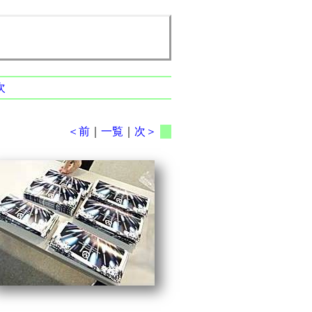
次
＜前
｜
一覧
｜
次＞