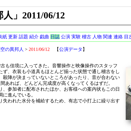
2011/06/12
表紙
更新
話題
紹介
戯曲
日誌
公演
実験
稽古
人物
関連
連絡
目
時空の異邦人
>
2011/06/12
【
公演データ
】
稽古も佳境に入ってきた。音響操作と映像操作のスタッフ
たず、衣装も小道具もほとんど揃った状態で通し稽古をし
、殺陣が決まっていないところがあったり、音が合わない
週間あれば、どんどん完成度が高くなってくるはずだ。
り、参加者に配布されたほか、お客様への案内状もこの日
調に進んでいる。
り失われた水分を補給するため、有志で小打上に繰り出す