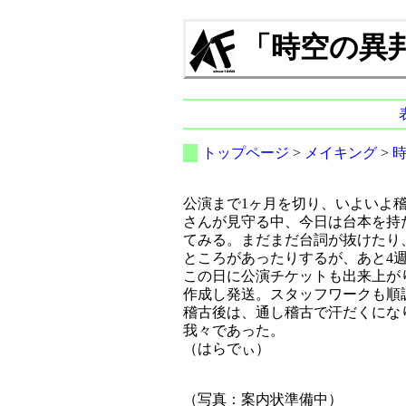
「時空の異邦人」
トップページ
>
メイキング
>
公演まで1ヶ月を切り、いよいよ
さんが見守る中、今日は台本を持
てみる。まだまだ台詞が抜けたり
ところがあったりするが、あと4
この日に公演チケットも出来上が
作成し発送。スタッフワークも順
稽古後は、通し稽古で汗だくにな
我々であった。
（はらでぃ）
（写真：案内状準備中）