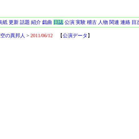
表紙
更新
話題
紹介
戯曲
日誌
公演
実験
稽古
人物
関連
連絡
目
時空の異邦人
>
2011/06/12
【
公演データ
】