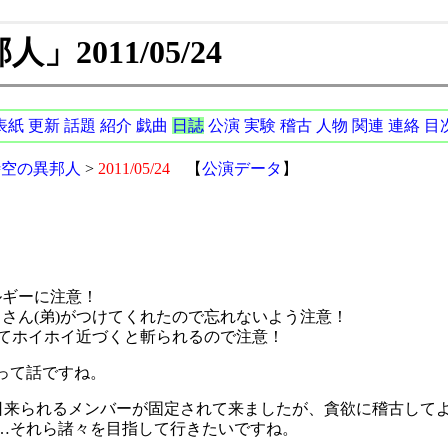
2011/05/24
表紙
更新
話題
紹介
戯曲
日誌
公演
実験
稽古
人物
関連
連絡
目
時空の異邦人
>
2011/05/24
【
公演データ
】
ルギーに注意！
さん(弟)がつけてくれたので忘れないよう注意！
れてホイホイ近づくと斬られるので注意！
って話ですね。
平日来られるメンバーが固定されて来ましたが、貪欲に稽古して
…それら諸々を目指して行きたいですね。