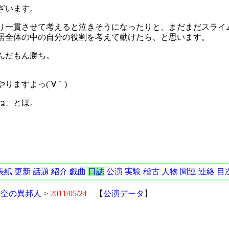
ざいます。
り一貫させて考えると泣きそうになったりと、まだまだスライ
居全体の中の自分の役割を考えて動けたら、と思います。
んだもん勝ち。
りますよっ(´∀｀)
ね、とほ。
）
表紙
更新
話題
紹介
戯曲
日誌
公演
実験
稽古
人物
関連
連絡
目
時空の異邦人
>
2011/05/24
【
公演データ
】