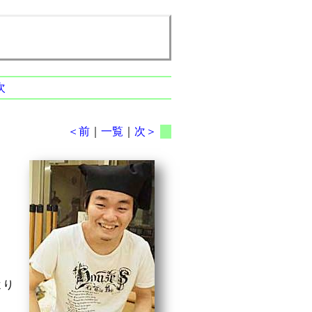
次
＜前
｜
一覧
｜
次＞
より