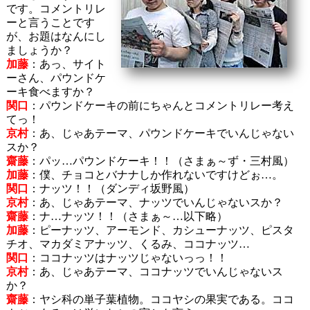
です。コメントリレ
ーと言うことです
が、お題はなんにし
ましょうか？
加藤
：あっ、サイト
ーさん、パウンドケ
ーキ食べますか？
関口
：パウンドケーキの前にちゃんとコメントリレー考え
てっ！
京村
：あ、じゃあテーマ、パウンドケーキでいんじゃない
スか？
齋藤
：パッ…パウンドケーキ！！（さまぁ～ず・三村風）
加藤
：僕、チョコとバナナしか作れないですけどぉ…。
関口
：ナッツ！！（ダンディ坂野風）
京村
：あ、じゃあテーマ、ナッツでいんじゃないスか？
齋藤
：ナ…ナッツ！！（さまぁ～…以下略）
加藤
：ピーナッツ、アーモンド、カシューナッツ、ピスタ
チオ、マカダミアナッツ、くるみ、ココナッツ…
関口
：ココナッツはナッツじゃないっっ！！
京村
：あ、じゃあテーマ、ココナッツでいんじゃないス
か？
齋藤
：ヤシ科の単子葉植物。ココヤシの果実である。ココ