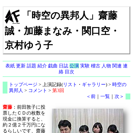
「時空の異邦人」齋藤
誠・加藤まなみ・関口空・
京村ゆう子
表紙
更新
話題
紹介
戯曲
日誌
公演
実験
稽古
人物
関連
連
絡
目次
トップページ
> 上演記録(
リスト
・
ギャラリー
) >
時空の
異邦人
>
コメント
>
第3回
＜前
｜
一覧
｜
次＞
齋藤
：前田敦子に投
票したＣＤの枚数を
現金に換算すると、
約２億２千万円にな
るらしいです、齋藤