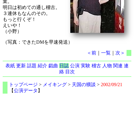
業。
明日は初めての通し稽古。
３連休もなんのその。
もっと行くぞ！
えいや！
（小野）
（写真：できたDMを早速発送）
＜前
｜
一覧
｜
次＞
表紙
更新
話題
紹介
戯曲
日誌
公演
実験
稽古
人物
関連
連
絡
目次
トップページ
>
メイキング
>
天国の猥談
>
2002/09/21
【
公演データ
】