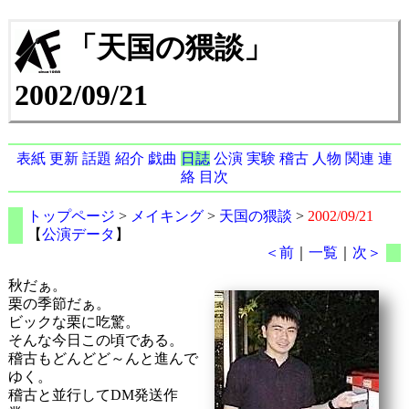
「天国の猥談」
2002/09/21
表紙
更新
話題
紹介
戯曲
日誌
公演
実験
稽古
人物
関連
連
絡
目次
トップページ
>
メイキング
>
天国の猥談
>
2002/09/21
【
公演データ
】
＜前
｜
一覧
｜
次＞
秋だぁ。
栗の季節だぁ。
ビックな栗に吃驚。
そんな今日この頃である。
稽古もどんどど～んと進んで
ゆく。
稽古と並行してDM発送作