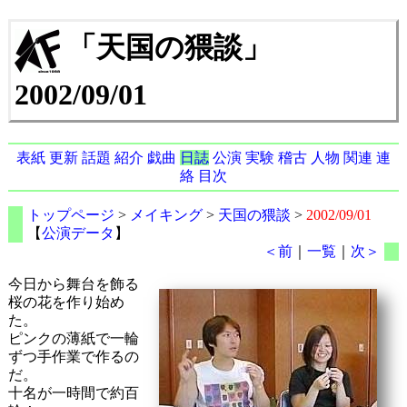
「天国の猥談」
2002/09/01
表紙
更新
話題
紹介
戯曲
日誌
公演
実験
稽古
人物
関連
連
絡
目次
トップページ
>
メイキング
>
天国の猥談
>
2002/09/01
【
公演データ
】
＜前
｜
一覧
｜
次＞
今日から舞台を飾る
桜の花を作り始め
た。
ピンクの薄紙で一輪
ずつ手作業で作るの
だ。
十名が一時間で約百