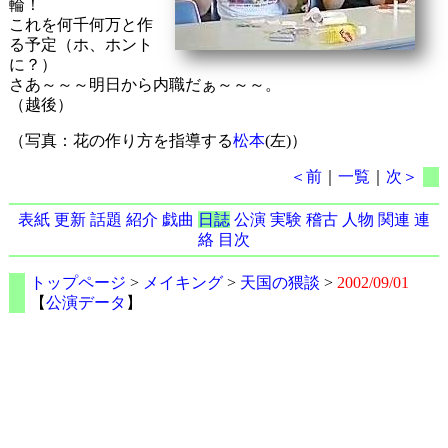
輪！
これを何千何万と作
る予定（ホ、ホント
に？）
さあ～～～明日から内職だぁ～～～。
（越後）
（写真：花の作り方を指導する
松本
(左)）
＜前
｜
一覧
｜
次＞
表紙
更新
話題
紹介
戯曲
日誌
公演
実験
稽古
人物
関連
連
絡
目次
トップページ
>
メイキング
>
天国の猥談
>
2002/09/01
【
公演データ
】