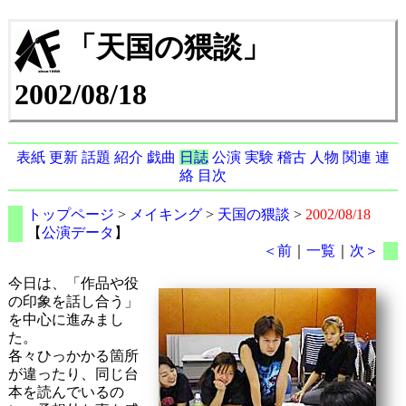
「天国の猥談」
2002/08/18
表紙
更新
話題
紹介
戯曲
日誌
公演
実験
稽古
人物
関連
連
絡
目次
トップページ
>
メイキング
>
天国の猥談
>
2002/08/18
【
公演データ
】
＜前
｜
一覧
｜
次＞
今日は、「作品や役
の印象を話し合う」
を中心に進みまし
た。
各々ひっかかる箇所
が違ったり、同じ台
本を読んでいるの