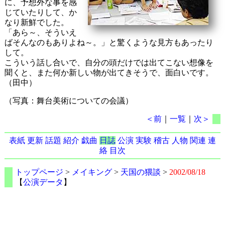
に、予想外な事を感
じていたりして、か
なり新鮮でした。
「あら～、そういえ
ばそんなのもありよね～。」と驚くような見方もあったり
して。
こういう話し合いで、自分の頭だけでは出てこない想像を
聞くと、また何か新しい物が出てきそうで、面白いです。
（田中）
（写真：舞台美術についての会議）
＜前
｜
一覧
｜
次＞
表紙
更新
話題
紹介
戯曲
日誌
公演
実験
稽古
人物
関連
連
絡
目次
トップページ
>
メイキング
>
天国の猥談
>
2002/08/18
【
公演データ
】