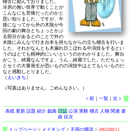
稽古に励んでおりました。
冷房の無い世界で動くことが
こんなにも苦痛だったのかと
思い知りました。ですが、午
後になってから外の木陰が今
回の劇の舞台とちょっとかぶ
る部分があるとのことで外の
木陰にみんなで行き台本を持ちながらの立ち稽古を行いま
した、それがなんとも木漏れ日こぼれる中演技をするとい
うのはとても精神的にいいというのがわかりました。舞台
がこう、綺麗なんですよ。うん…綺麗でした。ただちょっ
とセミの大量発生が恐いものの演技中はとてもいいものだ
なと感動しとりました。
（
えいきち
）
（写真はありません。ごめんなさい。）
＜前
｜
一覧
｜
次＞
表紙
更新
話題
紹介
戯曲
日誌
公演
実験
稽古
人物
関連
連
絡
目次
トップページ
>
メイキング
>
天国の猥談
>
2002/08/11