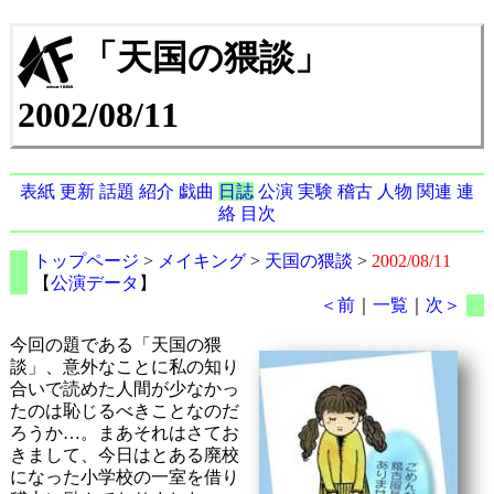
「天国の猥談」
2002/08/11
表紙
更新
話題
紹介
戯曲
日誌
公演
実験
稽古
人物
関連
連
絡
目次
トップページ
>
メイキング
>
天国の猥談
>
2002/08/11
【
公演データ
】
＜前
｜
一覧
｜
次＞
今回の題である「天国の猥
談」、意外なことに私の知り
合いで読めた人間が少なかっ
たのは恥じるべきことなのだ
ろうか…。まあそれはさてお
きまして、今日はとある廃校
になった小学校の一室を借り