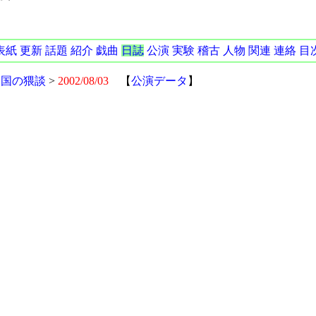
表紙
更新
話題
紹介
戯曲
日誌
公演
実験
稽古
人物
関連
連絡
目
天国の猥談
>
2002/08/03
【
公演データ
】