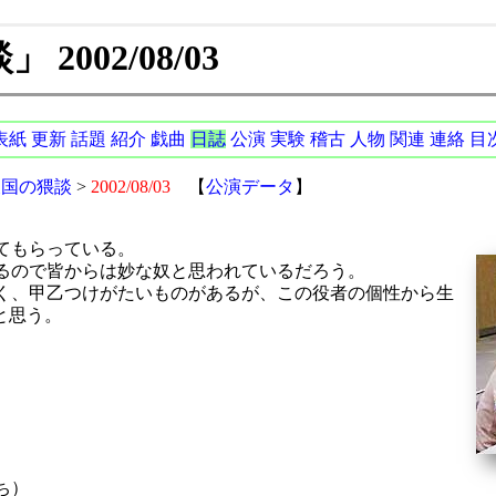
2002/08/03
表紙
更新
話題
紹介
戯曲
日誌
公演
実験
稽古
人物
関連
連絡
目
天国の猥談
>
2002/08/03
【
公演データ
】
てもらっている。
るので皆からは妙な奴と思われているだろう。
く、甲乙つけがたいものがあるが、この役者の個性から生
と思う。
ち）