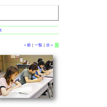
次
＜前
｜
一覧
｜
次＞