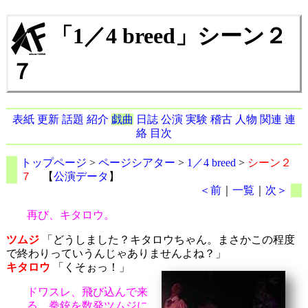
「1／4 breed」シーン２
７
表紙
更新
話題
紹介
戯曲
日誌
公演
実験
稽古
人物
関連
連
絡
目次
トップページ
>
ページシアター
>
1／4 breed
>
シーン２
７
【
公演データ
】
＜前
｜
一覧
｜
次＞
再び、キタロウ。
ツムジ
「どうしました？キタロウちゃん。まさかこの程度
で終わりっていうんじゃありませんよね？」
キタロウ
「くそぉっ！」
ドワスレ、飛び込んで来
る。拳銃を数発ツムジに