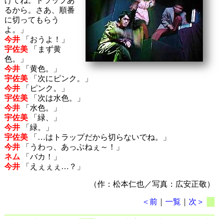
けてね。トラップあ
るから。さあ、順番
に切ってもらう
よ。」
今井
「おうよ！」
宇佐美
「まず黄
色。」
今井
「黄色。」
宇佐美
「次にピンク。」
今井
「ピンク。」
宇佐美
「次は水色。」
今井
「水色。」
宇佐美
「緑、」
今井
「緑。」
宇佐美
「…はトラップだから切らないでね。」
今井
「うわっ、あっぶねぇ～！」
ネム
「バカ！」
今井
「えぇぇぇ…？」
（作：松本仁也／写真：広安正敬）
＜前
｜
一覧
｜
次＞