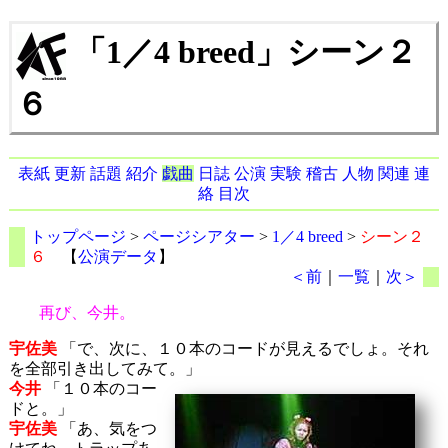
「1／4 breed」シーン２
６
表紙
更新
話題
紹介
戯曲
日誌
公演
実験
稽古
人物
関連
連
絡
目次
トップページ
>
ページシアター
>
1／4 breed
>
シーン２
６
【
公演データ
】
＜前
｜
一覧
｜
次＞
再び、今井。
宇佐美
「で、次に、１０本のコードが見えるでしょ。それ
を全部引き出してみて。」
今井
「１０本のコー
ドと。」
宇佐美
「あ、気をつ