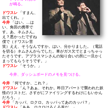
が鳴る。
ドワスレ
「すまん、
出てくれ。」
今井
「はい。…は
い、角田の携帯で
す。あ、ネムさん。
え？悪かったですね
僕で（ドワスレ苦
笑）ええ、そうなんですか。はい、分かりました。（電話
を切る）ネムさんからでした。車がガス欠でとまっちゃっ
たそうです。アブラスマシさんの知り合いの所に一旦かく
まってもらうそうです。」
ドワスレ
「そうか。」
今井、ダッシュボードのメモを見つける。
今井
「何ですか、これ？」
ドワスレ
「ん？あぁ、それか。昨日アパートで襲われた妖
怪のリストだ。さすがにファイリングするわけにもいかん
だろう。」
今井
「カッパ、ロクロ。カッパってあのカッパ？」
ドワスレ
「ああ。ロクロはろくろ首だ。」