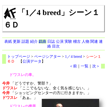
「1／4 breed」シーン１
６Ｄ
表紙
更新
話題
紹介
戯曲
日誌
公演
実験
稽古
人物
関連
連
絡
目次
トップページ
>
ページシアター
>
1／4 breed
>
シーン１
６Ｄ
【
公演データ
】
＜前
｜
一覧
｜
次＞
ドワスレの車。
今井
「どうですか、警部？」
ドワスレ
「ここでもないな、全く気を感じない。」
今井
「ショッピングセンターの方に行きますか。」
ドワスレ
「あぁ。」
ドワスレの携帯