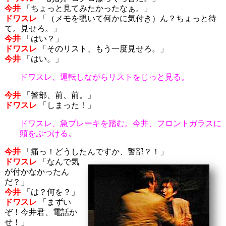
今井
「ちょっと見てみたかったなぁ。」
ドワスレ
「（メモを覗いて何かに気付き）ん？ちょっと待
て。見せろ。」
今井
「はい？」
ドワスレ
「そのリスト、もう一度見せろ。」
今井
「はい。」
ドワスレ、運転しながらリストをじっと見る。
今井
「警部、前、前。」
ドワスレ
「しまった！」
ドワスレ、急ブレーキを踏む。今井、フロントガラスに
頭をぶつける。
今井
「痛っ！どうしたんですか、警部？！」
ドワスレ
「なんで気
が付かなかったん
だ？」
今井
「は？何を？」
ドワスレ
「まずい
ぞ！今井君、電話か
せ！」