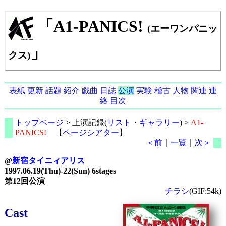
「A1-PANICS!
(エーワンパニッ
」
クス)
表紙
更新
話題
紹介
戯曲
日誌
公演
実験
稽古
人物
関連
連
絡
目次
トップページ
> 上演記録(
リスト
・
ギャラリー
) >
A1-
PANICS!
【
ページシアター
】
＜前
｜
一覧
｜
次＞
@
新宿タイニィアリス
1997.06.19(Thu)-22(Sun) 6stages
第12回公演
チラシ
(GIF:54k)
Cast