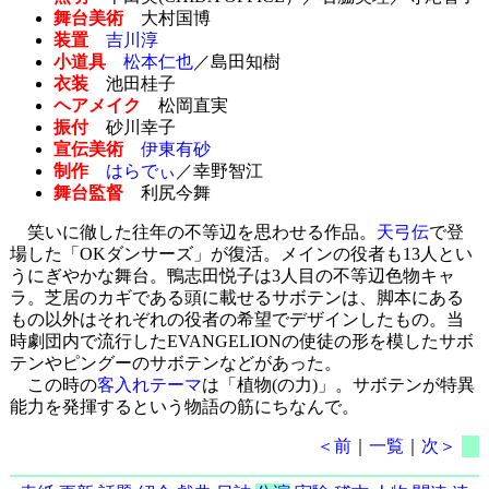
舞台美術
大村国博
装置
吉川淳
小道具
松本仁也
／島田知樹
衣装
池田桂子
ヘアメイク
松岡直実
振付
砂川幸子
宣伝美術
伊東有砂
制作
はらでぃ
／幸野智江
舞台監督
利尻今舞
笑いに徹した往年の不等辺を思わせる作品。
天弓伝
で登
場した「OKダンサーズ」が復活。メインの役者も13人とい
うにぎやかな舞台。鴨志田悦子は3人目の不等辺色物キャ
ラ。芝居のカギである頭に載せるサボテンは、脚本にある
もの以外はそれぞれの役者の希望でデザインしたもの。当
時劇団内で流行したEVANGELIONの使徒の形を模したサボ
テンやピングーのサボテンなどがあった。
この時の
客入れテーマ
は「植物(の力)」。サボテンが特異
能力を発揮するという物語の筋にちなんで。
＜前
｜
一覧
｜
次＞