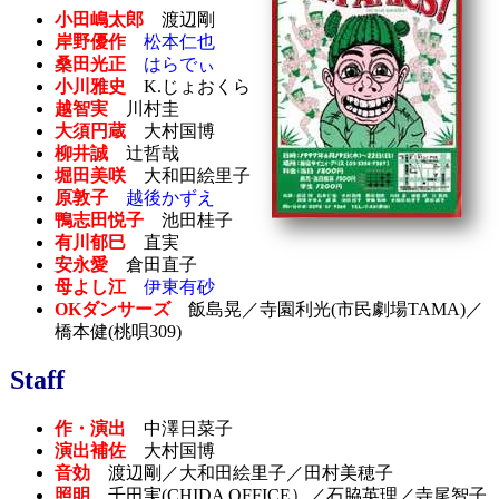
小田嶋太郎
渡辺剛
岸野優作
松本仁也
桑田光正
はらでぃ
小川雅史
K.じょおくら
越智実
川村圭
大須円蔵
大村国博
柳井誠
辻哲哉
堀田美咲
大和田絵里子
原敦子
越後かずえ
鴨志田悦子
池田桂子
有川郁巳
直実
安永愛
倉田直子
母よし江
伊東有砂
OKダンサーズ
飯島晃／寺園利光(市民劇場TAMA)／
橋本健(桃唄309)
Staff
作・演出
中澤日菜子
演出補佐
大村国博
音効
渡辺剛／大和田絵里子／田村美穂子
照明
千田実(CHIDA OFFICE）／石脇英理／寺尾智子