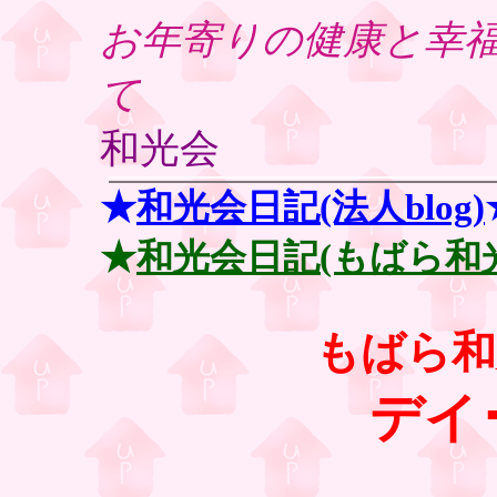
お年寄りの健康と幸
て
和光会
★
和光会日記(法人blog)
★
和光会日記(もばら和
もば
デイ