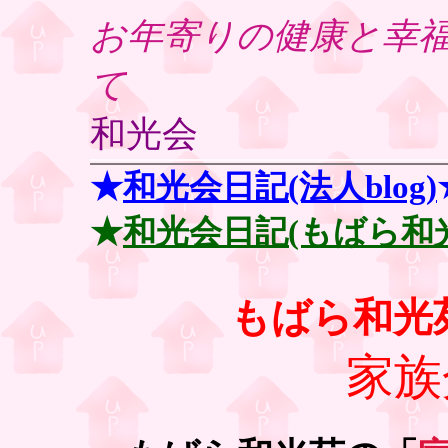
お年寄りの健康と幸
て
和光会
★
和光会日記(法人blog)
★
和光会日記(もばら和
もばら和光
家族