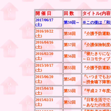
開 催 日
回 数
タイトル(内容
2017/06/17
第59回～
※この後は「和
(土)
2016/10/22
第58回
『介護予防運動
(土)
2016/04/16
第57回
『介護保険制度
(土)
2016/02/20
『寝たきりにな
第56回
(土)
～ロコモティブ
2015/10/17
第55回
『介護予防運動
(土)
2015/06/20
『いつまでもお
第54回
(土)
～摂食嚥下障害
2015/04/18
第53回
『平成２７年度
(土)
2015/02/21
『日常生活でで
第52回
(土)
～あなたの生活