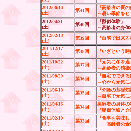
2012/06/16
『高齢者の夏の
第41回
(土)
～暑い季節をじ
2012/04/21
『擬似体験』
第40回
(土)
～高齢者の身体
2012/02/18
第39回
『自宅で出来る
(土)
2011/12/17
第38回
『いざという時
(土)
2011/10/22
『元気に冬を過
第37回
(土)
～高齢者の感染
2011/08/20
『自宅でできる
第36回
(土)
～心から元気に
2011/06/18
『介護の基礎知
第35回
(土)
～自宅で元気に
2011/04/16
高齢者の身体の
第34回
(土)
『疑似体験と介
2011/02/19
『食事を美味し
第33回
(土)
高齢者の食事