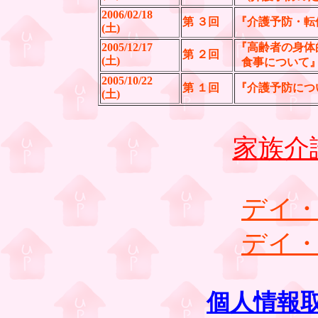
2006/02/18
第 ３回
『介護予防・
(土)
2005/12/17
『高齢者の身体
第 ２回
(土)
食事について
2005/10/22
第 １回
『介護予防につ
(土)
家族介
デイ・
デイ・
個人情報