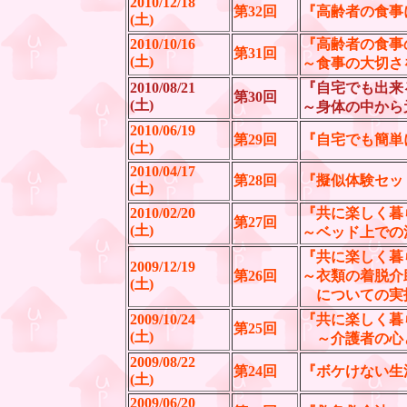
2010/12/18
第32回
『高齢者の食事
(土)
2010/10/16
『高齢者の食事
第31回
(土)
～食事の大切さ
2010/08/21
『自宅でも出来
第30回
(土)
～身体の中から
2010/06/19
第29回
『自宅でも簡単
(土)
2010/04/17
第28回
『擬似体験セッ
(土)
2010/02/20
『共に楽しく暮
第27回
(土)
～ベッド上での
『共に楽しく暮
2009/12/19
第26回
～衣類の着脱介
(土)
についての実
2009/10/24
『共に楽しく暮
第25回
(土)
～介護者の心
2009/08/22
第24回
『ボケけない生
(土)
2009/06/20