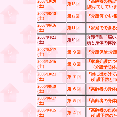
2007/10/20
『高齢者の感染
第13回
(土)
(夏ばてしていま
2007/08/18
第12回
『介護何でも相
(土)
2007/06/16
第11回
『家庭でできる
(土)
2007/04/21
介護予防「脳い
第10回
(土)
頭と身体の体操
2007/02/17
第 ９回
『介護保険(介
(土)
2006/12/16
『家庭介護につ
第 ８回
(土)
（介護予防体
2006/10/21
『街に出かけてみ
第 ７回
(土)
(介護予防と市
2006/08/19
第 ６回
『高齢者の身体的
(土)
2006/06/17
第 ５回
『高齢者の身体的
(土)
2006/04/15
『高齢者のた
第 ４回
(土)
(介護予防のた