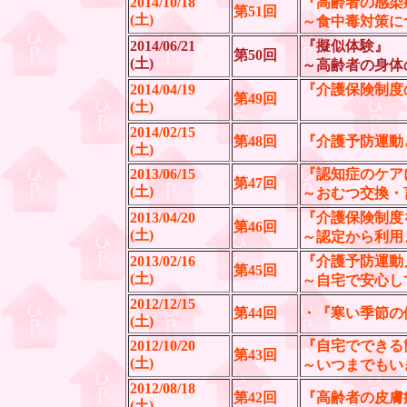
2014/10/18
『高齢者の感染
第51回
(土)
～食中毒対策に
2014/06/21
『擬似体験』
第50回
(土)
～高齢者の身体
2014/04/19
『介護保険制度
第49回
(土)
最近のサ
2014/02/15
第48回
『介護予防運動
(土)
2013/06/15
『認知症のケア
第47回
(土)
～おむつ交換・
2013/04/20
『介護保険制度
第46回
(土)
～認定から利用
2013/02/16
『介護予防運動
第45回
(土)
～自宅で安心し
2012/12/15
第44回
・『寒い季節の
(土)
2012/10/20
『自宅でできる
第43回
(土)
～いつまでもい
2012/08/18
第42回
『高齢者の皮膚
(土)