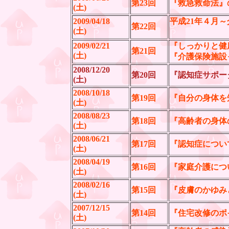
第23回
『救急救命法』
(土)
2009/04/18
平成21年４月
第22回
(土)
介護保険
2009/02/21
『しっかりと健
第21回
(土)
『介護保険施設
2008/12/20
第20回
『認知症サポー
(土)
2008/10/18
第19回
『自分の身体を
(土)
2008/08/23
第18回
『高齢者の身体
(土)
2008/06/21
第17回
『認知症につい
(土)
2008/04/19
第16回
『家庭介護につ
(土)
2008/02/16
第15回
『皮膚のかゆみ
(土)
2007/12/15
第14回
『住宅改修のポ
(土)