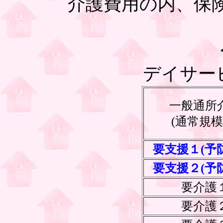
介護費用の内、保
デイサー
一般通所
(通常規模
要支援１(予
要支援２(予
要介護
要介護