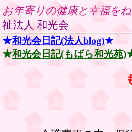
お年寄りの健康と幸福をね
祉法人 和光会
★
和光会日記(法人blog)
★
★
和光会日記(もばら和光苑)