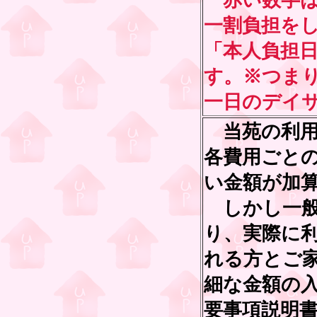
赤い数字は
一割負担を
「本人負担
す。※つま
一日のデイ
当苑の利用
各費用ごと
い金額が加
しかし一般
り、実際に
れる方とご
細な金額の
要事項説明