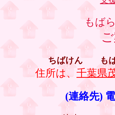
支
もば
ご
ちばけん も
住所は、
千葉県茂
(連絡先) 電話