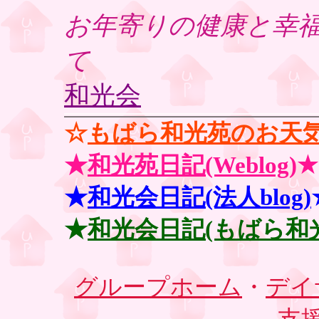
お年寄りの健康と幸
て
和光会
☆
もばら和光苑のお天
★
和光苑日記(Weblog
)★
★
和光会日記(法人blog)
★
和光会日記(もばら和
グループホーム
・
デイ