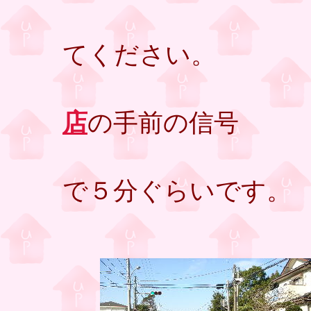
鷲巣下バ
てください。
店
の手前の信号
を左折して
で５分ぐらいです。