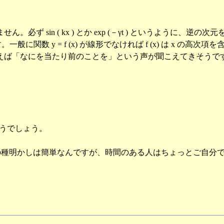
のはありません。必ず sin ( kx ) とか exp (－γt ) というよう
一般に関数 y = f (x) が線形でなければ f (x) は x 
えば「なにを当たり前のことを」という声が聞こえてきそうで
どうでしょう。
す。この種明かしは簡単なんですが、時間のある人はちょっとご自