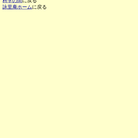
科学の間
に戻る
詠里庵ホーム
に戻る