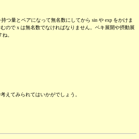
に、逆の次元を持つ量とペアになって無名数にしてから sin や exp をかけま
の高次項を含むので x は無名数でなければなりません。ベキ展開や摂動展
すね。
分で考えてみられてはいかがでしょう。