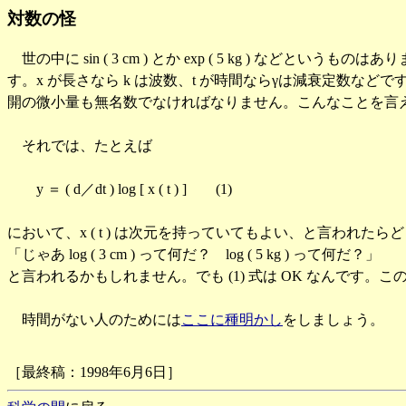
対数の怪
世の中に sin ( 3 cm ) とか exp ( 5 kg ) などというも
す。x が長さなら k は波数、t が時間ならγは減衰定数などです。
開の微小量も無名数でなければなりません。こんなことを言
それでは、たとえば
y ＝ ( d／dt ) log [ x ( t ) ] (1)
において、x ( t ) は次元を持っていてもよい、と言われたら
「じゃあ log ( 3 cm ) って何だ？ log ( 5 kg ) って何だ？」
と言われるかもしれません。でも (1) 式は OK なんで
時間がない人のためには
ここに種明かし
をしましょう。
［最終稿：1998年6月6日］