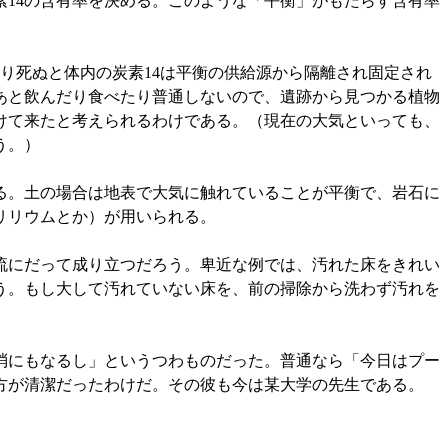
14の含有率を決める。このような「平衡」がもたらす含有率
り死ぬと体内の炭素14は平衡の供給源から隔離され固定され
あと飲んだり食べたり普通しないので、遺跡から見つかる植物
けて来たと考えられるわけである。（現在の大気といっても、
う。）
る。土の場合は地表で大気に触れていることが平衡で、岩石に
リリウムとか）が用いられる。
流にだって成り立つだろう。卑近な例では、汚れた床をきれい
う。もし大して汚れていない床を、前の掃除から洗わず汚れを
消にもなるし」というつわものだった。普通なら「今日はプー
方が清潔だったわけだ。その彼も今は某大学の先生である。