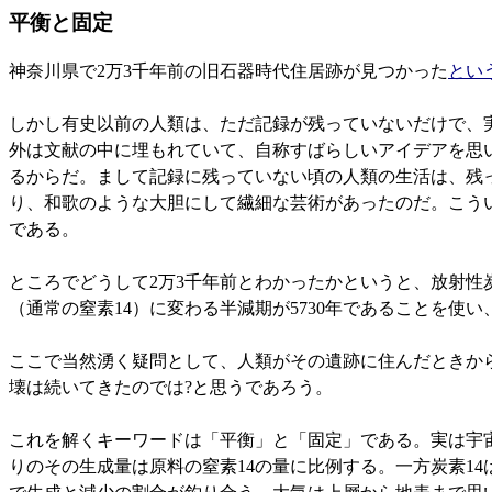
平衡と固定
神奈川県で2万3千年前の旧石器時代住居跡が見つかった
とい
しかし有史以前の人類は、ただ記録が残っていないだけで、
外は文献の中に埋もれていて、自称すばらしいアイデアを思
るからだ。まして記録に残っていない頃の人類の生活は、残
り、和歌のような大胆にして繊細な芸術があったのだ。こう
である。
ところでどうして2万3千年前とわかったかというと、放射性
（通常の窒素14）に変わる半減期が5730年であることを
ここで当然湧く疑問として、人類がその遺跡に住んだときから
壊は続いてきたのでは?と思うであろう。
これを解くキーワードは「平衡」と「固定」である。実は宇宙
りのその生成量は原料の窒素14の量に比例する。一方炭素14