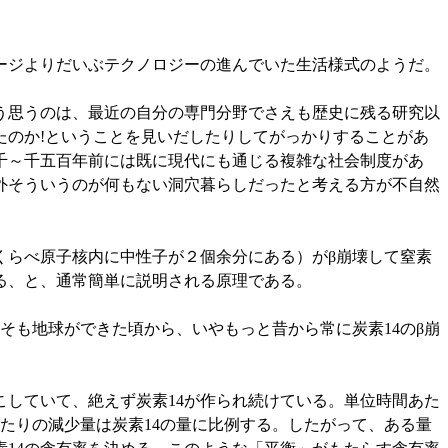
ージよりだいぶテクノロジーの進んでいた生活様式のようだ。
う思うのは、最近の自分の専門分野でさえも歴史に残る研究以
たのか!ということを見いだしたりしてがっかりすることがあ
千～千五百年前には既に現代にも通じる複雑な社会制度があ
外そういうのが何もない洞穴暮らしだったと考える方が不自然
にくらべ原子核内に中性子が２個余分にある）がβ崩壊して窒素
かる、と、通常簡単に説明される原理である。
そも地球ができた頃から、いやもっと昔から常に炭素14のβ崩
こしていて、絶えず炭素14が作られ続けている。単位時間あた
あたりの減少量は炭素14の量に比例する。したがって、ある量