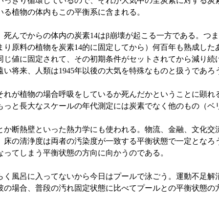
いっきり循環しているので、それが大気中の全炭素に対する炭素
いる植物の体内もこの平衡系に含まれる。
死んでからの体内の炭素14はβ崩壊が起こる一方である。つま
まり原料の植物を炭素14的に固定してから）何百年も熟成した
と同じ値に固定されて、その初期条件がセットされてから減り続
遠い将来、人類は1945年以後の大気を特殊なものと扱うであろ
それが植物の場合呼吸をしているか死んだかということに顕れ
もっと長大なスケールの年代測定には炭素でなく他のもの（ベ
とか断熱壁といった熱力学にも使われる。物流、金融、文化交
、床の清浄度は両者の汚染度が一致する平衡状態で一定となろ
なってしまう平衡状態の方向に向かうのである。
らく風呂に入ってないから今日はプールで泳ごう。運動不足解
彼の場合、普段の汚れ固定状態に比べてプールとの平衡状態の