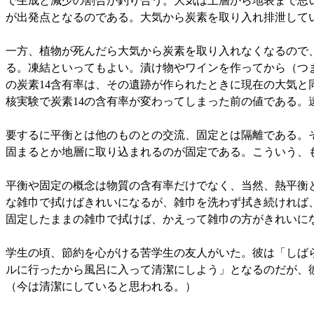
で生成と減少の割合が釣り合う。大気は上層から地表まで思
が出発点となるのである。大気から炭素を取り入れ排泄して
一方、植物が死んだら大気から炭素を取り入れなくなるので、
る。凍結といってもよい。漬け物やワインを作ってから（つ
の炭素14含有率は、その遺跡が作られたときに現在の大気
核実験で炭素14の含有率が変わってしまった前の値である。
要するに平衡とは他のものとの交流、固定とは隔離である。
固まるとか地層に取り込まれるのが固定である。こういう、
平衡や固定の概念は物質の含有率だけでなく、当然、熱平衡
な雑巾で拭けばきれいになるが、雑巾を洗わず拭き続ければ
固定したままの雑巾で拭けば、かえって雑巾の方がきれいに
学生の頃、節約を心がける苦学生の友人がいた。彼は「しば
ルに行ったから風呂に入って清潔にしよう」となるのだが、
（今は清潔にしていると思われる。）