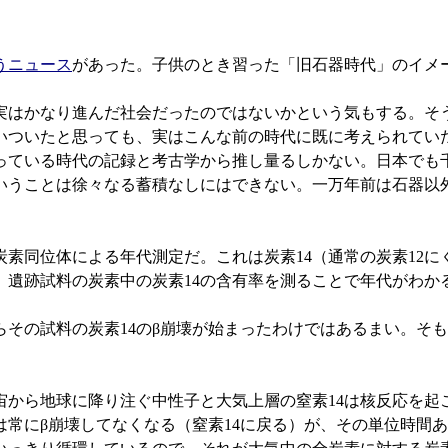
うニュース
があった。子供のとき習った「旧石器時代」のイメ
実はかなり進んだ社会だったのではないかという気もする。そ
いついたと思っても、実はこんな前の時代に既に考えられてい
っている時代の記録と考古学から推し量るしかない。日本でも
いうことは徐々なる蓄積なしにはできない。一万年前は石器以
炭素同位体による年代測定だ。これは炭素14（通常の炭素12
使い、遺跡試料の炭素中の炭素14の含有率を測ることで年代がわ
その試料の炭素14のβ崩壊が始まったわけではあるまい。そも
から地球に降り注ぐ中性子と大気上層の窒素14は核反応を起
は常にβ崩壊してなくなる（窒素14に戻る）が、その単位時間