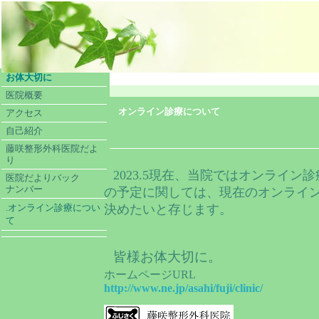
お体大切に
医院概要
オンライン診療について
アクセス
自己紹介
藤咲整形外科医院だよ
り
2023.5現在
、当院ではオンライン診
医院だよりバック
ナンバー
の予定に関しては、現在のオンライ
.オンライン診療につい
決めたいと存じます。
て
皆様お体大切に。
ホームページ
URL
http://www.ne.jp/asahi/fuji/clinic/