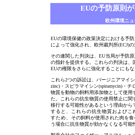
EU
の予防原則が
欧州環境ニュ
EU
の環境保健の政策決定における予防
によって強化され、欧州裁判所
(ECJ)
の
その連関した判決は、
EU
当局が予防原
の指針を提供する。これらの判決は、
EU
の権限をさらに強化することにもな
これら
2
つの訴訟は、バージニアマイシ
zinc)
・スピラマイシン
(spiramycin)
・チ
物質を動物の飼料用添加物として使用
た。これらの抗生物質の使用禁止に関
移行する可能性があるという理由から
すると、これらの抗生物質およびこ
すため、
その飼料が使用された肉を食
う場合に抗生物質が効かなくなる可能