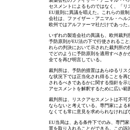
製薬会社のファイザー・アニマル・ヘ
セスメントによるものではなく、「リ
EU
規則に異議を唱えた。これらの規制
会社は、ファイザー・アニマル・ヘル
欧州ではアルファーマ社だけであった
いずれの製造会社の異議も、欧州裁判
予防原則が
EU
法の下で行使されること
れらの判決において示された裁判所の
でどのように予防原則を適用すべきか
全てを再び明言している。
裁判所は、予防的措置はあらゆるリス
な状況下では正当化され得ることを再
されるべきであるかに関する指針を示
アセスメントを解釈するために広い範
裁判所は、リスクアセスメントは不可
ならないと考えている。専門家による
なくても常に意見を求められなければ
EU
当局は、ある条件下でのみ、専門家
置を取り入れることができる。この訴