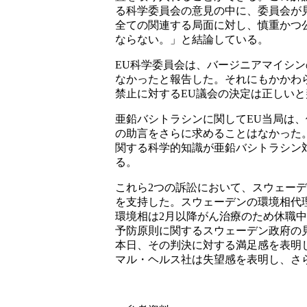
る科学委員会の意見の中に、委員会が
全ての関連する局面に対し、慎重かつ
ならない。」と結論している。
EU
科学委員会は、バージニアマイシン
なかったと報告した。それにもかかわ
禁止に対する
EU
議会の決定は正しいと
亜鉛バシトラシンに関して
EU
当局は、
の助言をさらに求めることはなかった
関する科学的知識が亜鉛バシトラシン
る。
これら
2
つの訴訟において、スウェーデ
を支持した。スウェーデンの環境相代
環境相は
2
月以降がん治療のため休職中
予防原則に関するスウェーデン政府の
本日、その判決に対する満足感を表明
マル・ヘルス社は失望感を表明し、さ