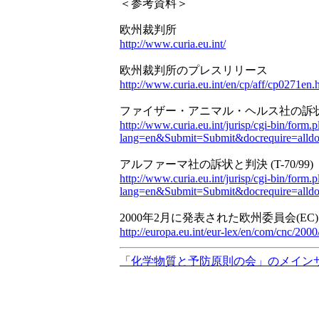
＜参考資料＞
欧州裁判所
http://www.curia.eu.int/
欧州裁判所のプレスリリース
http://www.curia.eu.int/en/cp/aff/cp0271en.
ファイザー・アニマル・ヘルス社の訴
http://www.curia.eu.int/jurisp/cgi-bin/form.p
lang=en&Submit=Submit&docrequire=alldo
アルファーマ社の訴状と判決
(T-70/99)
http://www.curia.eu.int/jurisp/cgi-bin/form.p
lang=en&Submit=Submit&docrequire=alldo
2000
年
2
月に発表された欧州委員会
(EC)
http://europa.eu.int/eur-lex/en/com/cnc/2
「化学物質と予防原則の会」のメイン