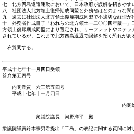
七 北方四島返還運動において、日本政府が誤解を招きやす
八 社団法人北方領土復帰期成同盟と外務省はどのような関
九 過去に社団法人北方領土復帰期成同盟で不適切な経理が
十 外務省作成冊子「われらの北方領土―二〇〇四年版―」
方領土復帰期成同盟により選定され、リーフレットやステッカー
されているが、これまで北方四島返還で誤解を招く恐れがあ
右質問する。
平成十七年十一月四日受領
答弁第五四号
内閣衆質一六三第五四号
平成十七年十一月四日
内閣総理大臣 小
衆議院議長 河野洋平 殿
衆議院議員鈴木宗男君提出「千島」の表記に関する質問に対