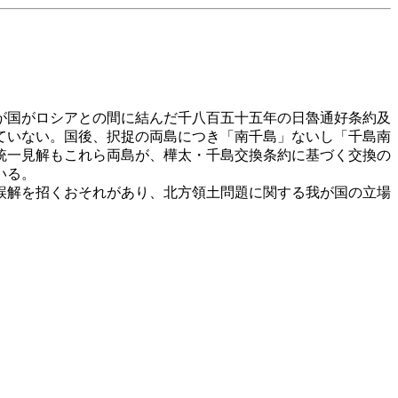
が国がロシアとの間に結んだ千八百五十五年の日魯通好条約及
ていない。国後、択捉の両島につき「南千島」ないし「千島南
統一見解もこれら両島が、樺太・千島交換条約に基づく交換の
いる。
誤解を招くおそれがあり、北方領土問題に関する我が国の立場