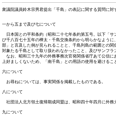
衆議院議員鈴木宗男君提出「千島」の表記に関する質問に対
一から五まで及び七について
日本国との平和条約（昭和二十七年条約第五号。以下「サン
び千八百七十五年の樺太・千島交換条約から明らかなように
部」と言及した例が見られることと、千島列島の範囲との関
対象たる千島として取り扱われなかったこと、及びサンフラ
なお、昭和三十九年の外務事務次官発関係省庁あて公信にお
上好ましくないため、「南千島」との用語の使用を避けるこ
六について
お尋ねについては、事実関係を掲載したものである。
八について
社団法人北方領土復帰期成同盟は、昭和四十年四月に外務
九について