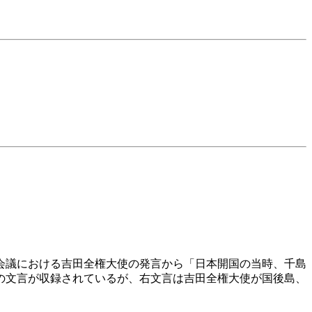
会議における吉田全権大使の発言から「日本開国の当時、千島
の文言が収録されているが、右文言は吉田全権大使が国後島、