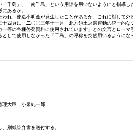
い「千島」、「南千島」という用語を用いないようにと指導し
係にあるか。
行われ、使途不明金が発生したことがあるか。これに対して外
三十四頁に「二〇〇三年十一月、北方領土返還運動の統一的な
等の各種啓発資料に使用されています」との文言とローマ字で「
るとして使用しなかった「千島」の呼称を突然用いるようにな
泉純一郎
し、別紙答弁書を送付する。