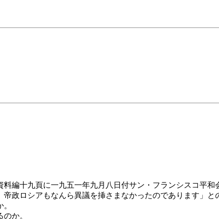
資料編十九頁に一九五一年九月八日付サン・フランシスコ平和
、帝政ロシアもなんら異議を挿さまなかったのであります」と
か。
るのか。