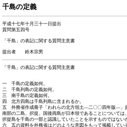
千島の定義
平成十七年十月三十一日提出
質問第五四号
「千島」の表記に関する質問主意書
提出者 鈴木宗男
「千島」の表記に関する質問主意書
一 千島の定義如何。
二 千島列島の定義如何。
三 南千島の定義如何。
四 北方四島は千島列島に含まれるか。
五 外務省作成冊子「われらの北方領土―二〇〇四年版―」
南部の二島、択捉、国後両島が日本領であることについては
択捉島を千島の一部と認識していたことを示すものではない
六 五の資料を外務省はどのような意図をもって掲載してい