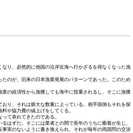
くなり、必然的に他国の沿岸近海へ行かざるを得なくなった漁
ったのが、旧来の日本漁業発展のパターンであった。このため
漁業の経済性から漁獲しても海中に投棄されるし、そこに漁獲
ており、それは膨大な数量に上っている。相手国側もそれを探
漁料や協力費の値上げをしてくる。
なって表れてきたのである。
いるはずだ。そこには業者との間で長年のうちに癒着が生じ、
反事実のないように書き換えられ、それが毎年の両国問の交渉