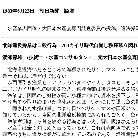
1983年6月23日 朝日新聞 論壇
水産業界団体・大日本水産会専門調査委員の投稿。違法操
北洋違反操業は自殺行為 200カイリ時代自覚し秩序確立図れ
渡瀬節雄 (技術士・水産コンサルタント、元大日本水産会専
北海道近海いたるところで漁獲されたサケ、マス、カニはも
業ーそれは北洋だけではない。
以西底引き漁業も、アフリカのタイやイカ、タコも、そして
二〇〇カイリ時代の到来を招き、遠洋漁業は後退せざるを得
漁業は、国民のし好性が高い魚種に向けて資本を投下し、利
割り当てや取り締まりが強化されれば、いかにして隠し魚の
「隠された水揚げ量」つまり日ソのサケ・マスや日米のスケ
知しているから、今回の北洋違反操業にみられるごとく、空
漁業者側は自ら首を絞める行為とはいえ、背に腹はかえられ
水産庁は全く知らぬと言っているが、これは表向きであって
暗黙のうちに違反操業が実施されているのである。漁獲量は