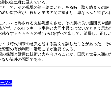
当制の全魚種に及んでいる。
として、その現場の第一線にいた。ある時、取り締まりの厳
の若い監督官が、役所と業者の間に挟まり、忠ならんと欲すれ
ノルマと称される丸秘漁獲をさせ、その腕の良い船団長や船
過ぎず、かのロッキード事件と大同小異ではないかとさえ思わ
残存するもろもろの膿(うみ)をずべて出して、清掃し、正し
イリ時代到来の意義と題する論文を課したことがあった。そ
は資源の有効利用・活用こそが重要である。
の保護と活用に技術と力を向けることが、国民と世界人類の
らない論外の問題である。
ージへ