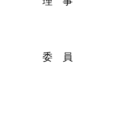
理 事
鈴木 
粕谷 
鶴園 
委 員
長田 
梶木 
後藤 
塚田十