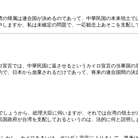
湾の帰属は連合国が決めるのであって、中華民国の本来領土で
しますか、私は未確定の問題で、一応観念上あそこを支配し
宣言では、中華民国に返させるというカイロ宣言の当事国の
約で、日本から放棄されるだけであって、将来の連合国間の決
屈でしょうから、総理大臣に伺いますが、それでは台湾の領土
民国政府が台湾を支配しておるというのは、法的に何と説明し
。しかし、カイロあるいは。ポツダム宣言によりまして、将来