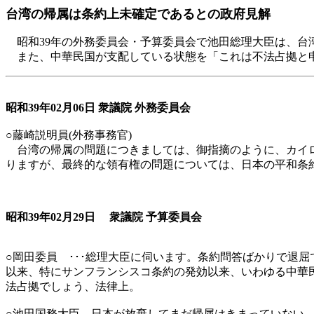
台湾の帰属は条約上未確定であるとの政府見解
昭和39年の外務委員会・予算委員会で池田総理大臣は、台
また、中華民国が支配している状態を「これは不法占拠と申
昭和39年02月06日 衆議院 外務委員会
○藤崎説明員(外務事務官)
台湾の帰属の問題につきましては、御指摘のように、カイロ
りますが、最終的な領有権の問題については、日本の平和条
昭和39年02月29日 衆議院 予算委員会
○岡田委員 ･･･総理大臣に伺います。条約問答ばかりで退
以来、特にサンフランシスコ条約の発効以来、いわゆる中華
法占拠でしょう、法律上。
○池田国務大臣 日本が放棄してまだ帰属はきまっていない