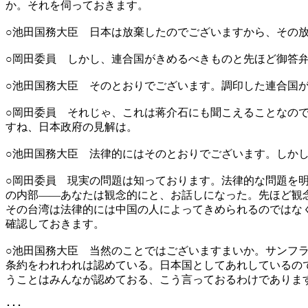
か。それを伺っておきます。
○池田国務大臣 日本は放棄したのでございますから、その
○岡田委員 しかし、連合国がきめるべきものと先ほど御答
○池田国務大臣 そのとおりでございます。調印した連合国
○岡田委員 それじゃ、これは蒋介石にも聞こえることなの
すね、日本政府の見解は。
○池田国務大臣 法律的にはそのとおりでございます。しか
○岡田委員 現実の問題は知っております。法律的な問題を
の内部――あなたは観念的にと、お話しになった。先ほど観
その台湾は法律的には中国の人によってきめられるのではな
確認しておきます。
○池田国務大臣 当然のことではございますまいか。サンフ
条約をわれわれは認めている。日本国としてあれしているの
うことはみんなが認めておる、こう言っておるわけでありま
･･･