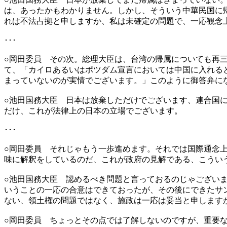
は、あったかもわかりません。しかし、そういう中華民国に
れは不法占拠と申しますか、私は未確定の問題で、一応観念
･･･
○岡田委員 その次。総理大臣は、台湾の帰属についても再
て、「カイロあるいはポツダム宣言においては中国に入れる
まっていないのが実情でございます。」このように御答弁に
○池田国務大臣 日本は放棄しただけでございます、連合国
だけ、これが法律上の日本の立場でございます。
･･･
○岡田委員 それじゃもう一歩進めます。それでは国際通念
味に解釈をしているのだ、これが政府の見解である、こうい
○池田国務大臣 認めるべき問題と言っておるのじゃござい
いうことの一応の合意はできておったが、その後にできたサ
ない、領土権の問題ではなく、施政は一応は妥当と申します
○岡田委員 ちょっとその点では了解しないのですが、重要