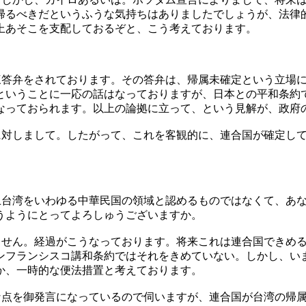
帰るべきだというふうな気持ちはありましたでしょうが、法律
上あそこを支配しておるぞと、こう考えております。
三答弁をされております。その答弁は、帰属未確定という立場
ということに一応の話はなっておりますが、日本との平和条約
なっておられます。以上の論拠に立って、という見解が、政府
に対しまして。したがって、これを客観的に、連合国が確定し
上台湾をいわゆる中華民国の領域と認めるものではなくて、あ
うようにとってよろしゅうございますか。
ません。経過がこうなっております。将来これは連合国できめ
ンフランシスコ講和条約ではそれをきめていない。しかし、い
か、一時的な便法措置と考えております。
な点を御発言になっているので伺いますが、連合国が台湾の帰