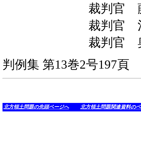
裁判官 藤田
裁判官 河村
裁判官 奥野
判例集 第13巻2号197頁
北方領土問題の先頭ページへ
北方領土問題関連資料のペ