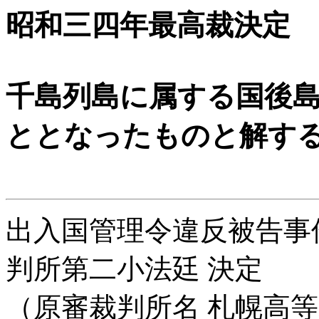
昭和三四年最高裁決定
千島列島に属する国後
ととなったものと解す
出入国管理令違反被告事件 
判所第二小法廷 決定
（原審裁判所名 札幌高