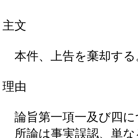
主文
本件、上告を棄却する
理由
論旨第一項一及び四に
所論は事実誤認、単な